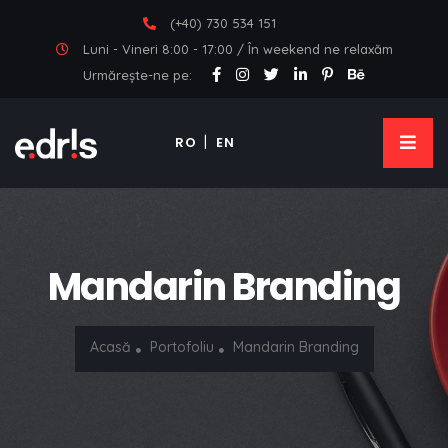
(+40) 730 534 151
Luni - Vineri 8:00 - 17:00 / În weekend ne relaxăm
Urmărește-ne pe:
RO
EN
Mandarin Branding
Acasă
Portofoliu
Mandarin Branding