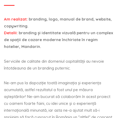
Am realizat:
branding, logo, manual de brand, website,
copywriting.
Detalii:
branding şi identitate vizuală pentru un complex
de spaţii de cazare moderne închiriate în regim
hotelier, Mandarin.
Serviciile de calitate din domeniul ospitalității au nevoie
întotdeauna de un branding puternic.
Ne-am pus la dispoziție toată imaginația și experiența
acumulată, astfel rezultatul a fost unul pe măsura
aşteptărilor! Ne-am bucurat să colaborăm în acest proiect
cu oameni foarte faini, cu idei unice şi o experienţă
internaţională minunată, iar asta ne-a ajutat mult să-i
sprijinim să facă cunoscut în România un "altfel" de concept,