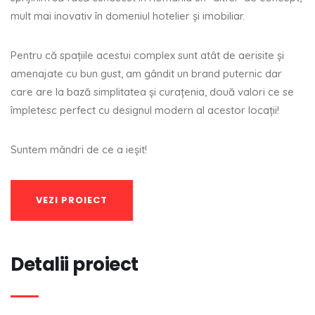
mult mai inovativ în domeniul hotelier şi imobiliar.
Pentru că spaţiile acestui complex sunt atât de aerisite şi
amenajate cu bun gust, am gândit un brand puternic dar
care are la bază simplitatea şi curaţenia, două valori ce se
împletesc perfect cu designul modern al acestor locaţii!
Suntem mândri de ce a ieşit!
VEZI PROIECT
Detalii proiect