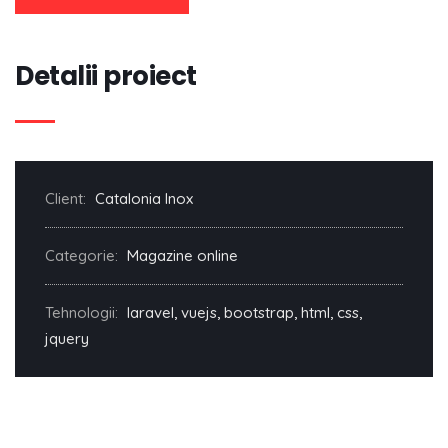
Detalii proiect
Client:
Catalonia Inox
Categorie:
Magazine online
Tehnologii:
laravel, vuejs, bootstrap, html, css,
jquery