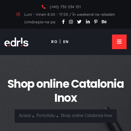
(+40) 730 534 151
Luni - Vineri 8:00 - 17:00 / În weekend ne relaxăm
Urmărește-ne pe:
RO
EN
Shop online Catalonia
Inox
Acasă
Portofoliu
Shop online Catalonia Inox