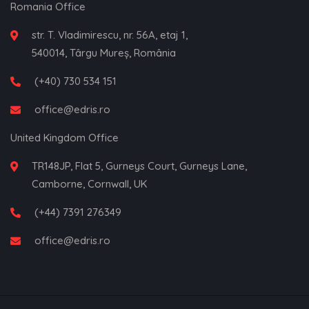
Romania Office
str. T. Vladimirescu, nr. 56A, etaj 1,
540014, Târgu Mureș, România
(+40) 730 534 151
office@edris.ro
United Kingdom Office
TR148JP, Flat 5, Gurneys Court, Gurneys Lane,
Camborne, Cornwall, UK
(+44) 7391 276349
office@edris.ro