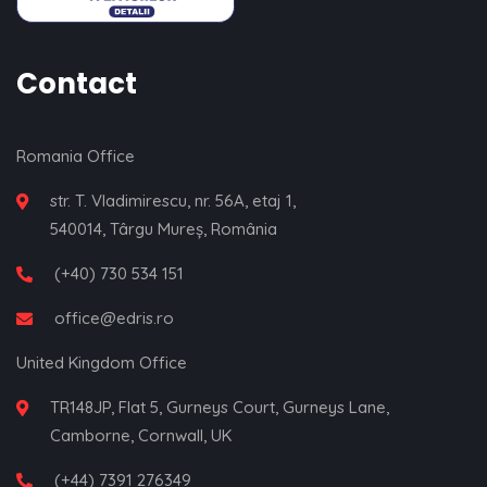
Contact
Romania Office
str. T. Vladimirescu, nr. 56A, etaj 1,
540014, Târgu Mureș, România
(+40) 730 534 151
office@edris.ro
United Kingdom Office
TR148JP, Flat 5, Gurneys Court, Gurneys Lane,
Camborne, Cornwall, UK
(+44) 7391 276349