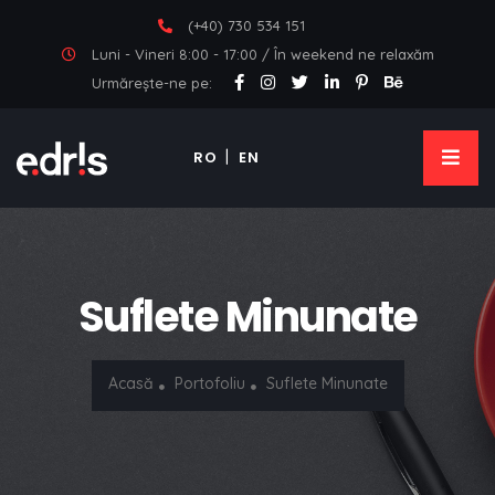
(+40) 730 534 151
Luni - Vineri 8:00 - 17:00 / În weekend ne relaxăm
Urmărește-ne pe:
RO
EN
Suflete Minunate
Acasă
Portofoliu
Suflete Minunate