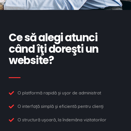
Ce să alegi atunci
când
îţi doreşti un
website?
O platformă rapidă şi uşor de administrat
O interfaţă simplă şi eficientă pentru clienţi
O structură uşoară, la îndemâna vizitatorilor