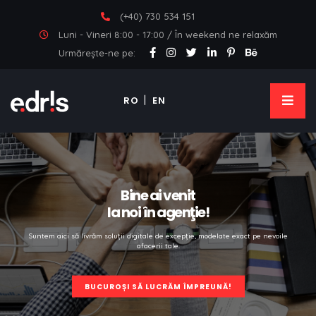
(+40) 730 534 151
Luni - Vineri 8:00 - 17:00 / În weekend ne relaxăm
Urmărește-ne pe:
RO
EN
Bine ai venit
la noi în agenţie!
Suntem aici să livrăm soluţii digitale de excepție,
modelate exact pe nevoile
afacerii tale.
BUCUROȘI SĂ LUCRĂM ÎMPREUNĂ!