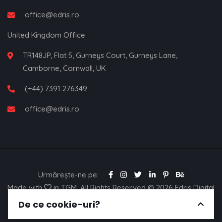
office@edris.ro
United Kingdom Office
TR148JP, Flat 5, Gurneys Court, Gurneys Lane,
Camborne, Cornwall, UK
(+44) 7391 276349
office@edris.ro
Urmărește-ne pe:
Made with
in TGM. All Rights Reserved © 2026
Edris Digital
Agency
De ce cookie-uri?